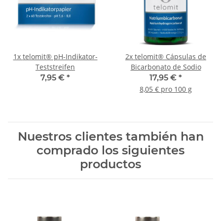
1x
telomit® pH-Indikator-
2x
telomit® Cápsulas de
Teststreifen
Bicarbonato de Sodio
7,95 €
*
17,95 €
*
8,05 € pro 100 g
Nuestros clientes también han
comprado los siguientes
productos