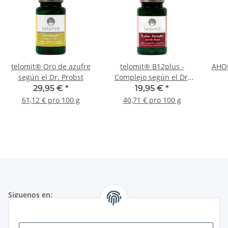
telomit® Oro de azufre
telomit® B12plus -
AHOR
según el Dr. Probst
Complejo según el Dr.
Probst
29,95 €
*
19,95 €
*
61,12 € pro 100 g
40,71 € pro 100 g
Síguenos en: