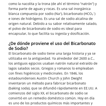
como la nacolita y la trona (de ahí el término “natrón”) y
forma parte de aguas y rocas. Es una sal inorgánica
blanca compuesta por sodio (Na⁺), bicarbonato (HCO₃⁻)
e iones de hidrógeno. Es una sal de sodio alcalina de
origen natural. Debido a su sabor relativamente salado,
el polvo de bicarbonato de sodio es ideal para
encapsular, lo que facilita su ingesta y dosificación.
¿De dónde proviene el uso del Bicarbonato
de Sodio?
El bicarbonato de sodio tiene una larga historia y ya se
utilizaba en la antigüedad. Ya alrededor del 2600 a.C.,
los antiguos egipcios usaban natrón natural extraído de
lagos salados secos. Griegos y romanos lo empleaban
con fines higiénicos y medicinales. En 1846, los
estadounidenses Austin Church y John Dwight
inventaron un método para fabricar bicarbonato
(baking soda), que se difundió rápidamente en EE.UU. A
comienzos del siglo XX, el bicarbonato de sodio se
convirtió en un remedio doméstico común. Hoy en día
es uno de los productos químicos más importantes y