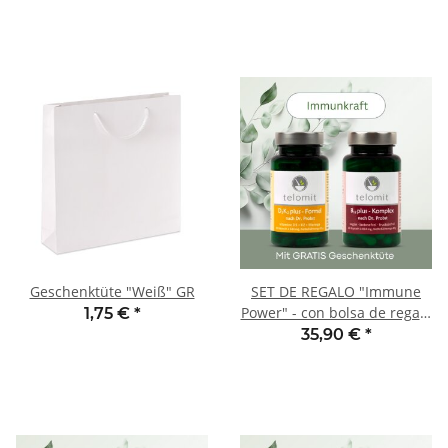
Geschenktüte "Weiß" GR
SET DE REGALO "Immune
Power" - con bolsa de regalo
1,75 €
*
GRATIS
35,90 €
*