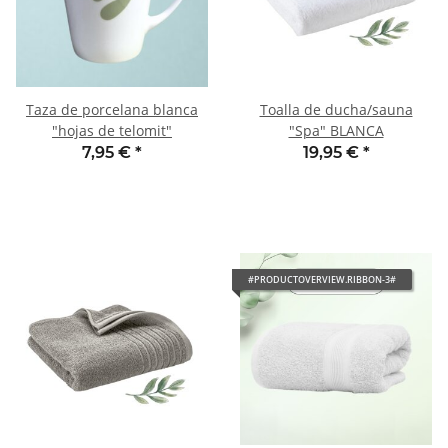
Taza de porcelana blanca
Toalla de ducha/sauna
"hojas de telomit"
"Spa" BLANCA
7,95 €
*
19,95 €
*
#PRODUCTOVERVIEW.RIBBON-3#