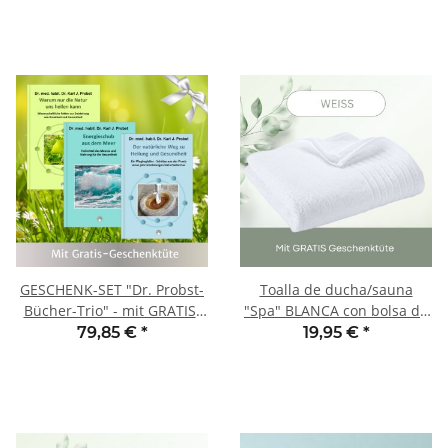
GESCHENK-SET "Dr. Probst-
Toalla de ducha/sauna
Bücher-Trio" - mit GRATIS-
"Spa" BLANCA con bolsa de
Geschenktüte
regalo GRATIS
79,85 €
*
19,95 €
*