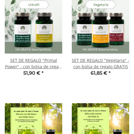
SET DE REGALO "Primal
SET DE REGALO "Vegetaria" -
Power" - con bolsa de regalo
con bolsa de regalo GRATIS
GRATIS
51,90 €
*
61,85 €
*