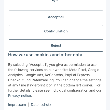
Nota Legal
Accept all
Servicio al cliente en inglés o alemán:
Configuration
+49 (0) 651 99 555 055
Lu-Vi de 8:30 h hasta 17:30 h
Reject
How we use cookies and other data
By selecting "Accept all", you give us permission to use
the following services on our website: Meta Pixel, Google
DE-ÖKO-001
Analytics, Google Ads, ReCaptcha, PayPal Express
Otras Consultas
Checkout und Ratenzahlung. You can change the settings
at any time (fingerprint icon in the bottom left corner). For
further details, please see Individual configuration and our
Privacy notice
.
#global.withdrawalForm#
Impressum
|
Datenschutz
* El precio se muestra con IVA incluido., más
gastos de envio