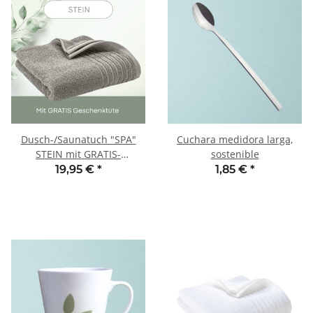
Dusch-/Saunatuch "SPA"
Cuchara medidora larga,
STEIN mit GRATIS-
sostenible
Geschenktüte
19,95 €
*
1,85 €
*