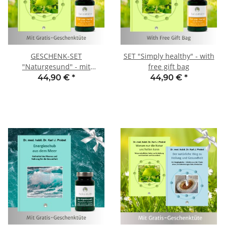
GESCHENK-SET
SET "Simply healthy" - with
"Naturgesund" - mit
free gift bag
GRATIS-Geschenktüte
44,90 €
*
44,90 €
*