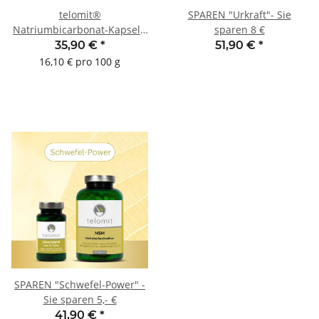
telomit®
SPAREN "Urkraft"- Sie
Natriumbicarbonat-Kapseln
sparen 8 €
- 2 Dosen + GRATIS pH-
35,90 €
*
51,90 €
*
Indikator-Teststreifen
16,10 € pro 100 g
SPAREN "Schwefel-Power" -
Sie sparen 5,- €
41,90 €
*