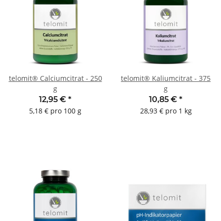
telomit® Calciumcitrat - 250
telomit® Kaliumcitrat - 375
g
g
12,95 €
*
10,85 €
*
5,18 € pro 100 g
28,93 € pro 1 kg