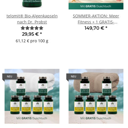
telomit® Bio-Algenkapseln
SOMMER-AKTION: Meer
nach Dr. Probst
Fitness + 1 GRATIS-
Duschtuch WEISS
149,70 €
*
29,95 €
*
61,12 € pro 100 g
NEU
NEU