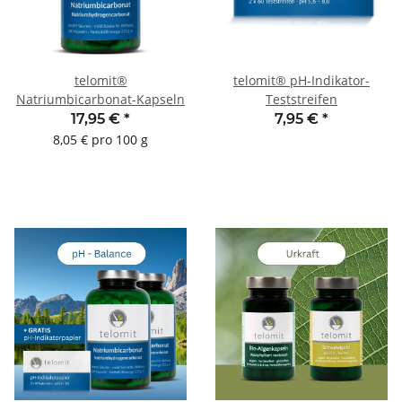
telomit®
telomit® pH-Indikator-
Natriumbicarbonat-Kapseln
Teststreifen
17,95 €
*
7,95 €
*
8,05 € pro 100 g