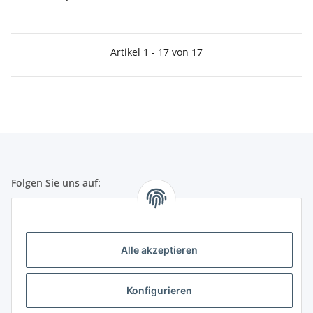
Artikel 1 - 17 von 17
Folgen Sie uns auf:
Gesetzliche Informationen
Alle akzeptieren
Telefonische Beratung und Bestellung unter:
+49 (0) 651 99 555 055
Konfigurieren
(deut. Festnetznummer)