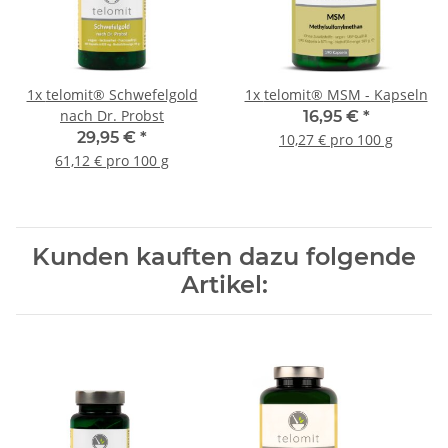
1x
telomit® Schwefelgold
1x
telomit® MSM - Kapseln
nach Dr. Probst
16,95 €
*
29,95 €
*
10,27 € pro 100 g
61,12 € pro 100 g
Kunden kauften dazu folgende
Artikel: