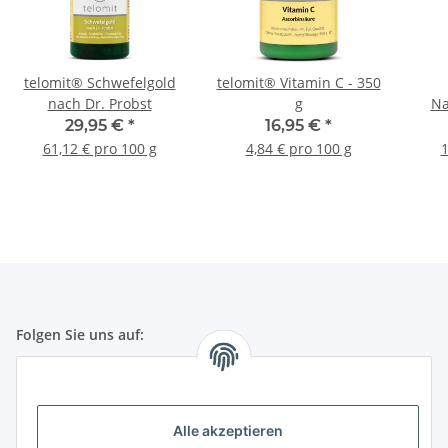
telomit® Schwefelgold
telomit® Vitamin C - 350
nach Dr. Probst
g
Na
Ka
29,95 €
*
16,95 €
*
GR
61,12 € pro 100 g
4,84 € pro 100 g
1
Folgen Sie uns auf:
Gesetzliche Informationen
Alle akzeptieren