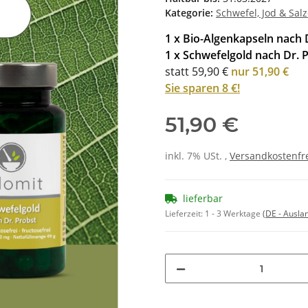
Kategorie:
Schwefel, Jod & Sal
1 x Bio-Algenkapseln nach 
1 x Schwefelgold nach Dr. 
statt 59,90 €
nur 51,90 €
Sie sparen 8 €!
51,90 €
inkl. 7% USt. ,
Versandkostenfre
lieferbar
Lieferzeit:
1 - 3 Werktage
(DE - Ausla