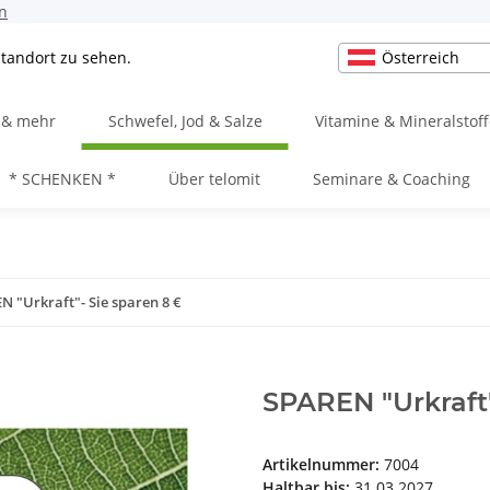
n
Österreich
Standort zu sehen.
e & mehr
Schwefel, Jod & Salze
Vitamine & Mineralstoff
* SCHENKEN *
Über telomit
Seminare & Coaching
N "Urkraft"- Sie sparen 8 €
SPAREN "Urkraft"
Artikelnummer:
7004
Haltbar bis:
31.03.2027