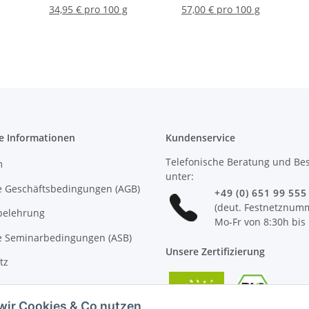
34,95 € pro 100 g
57,00 € pro 100 g
e Informationen
Kundenservice
Telefonische Beratung und Bes
m
unter:
e Geschäftsbedingungen (AGB)
+49 (0) 651 99 555
(deut. Festnetznum
belehrung
Mo-Fr von 8:30h bis
e Seminarbedingungen (ASB)
Unsere Zertifizierung
tz
wir Cookies & Co nutzen