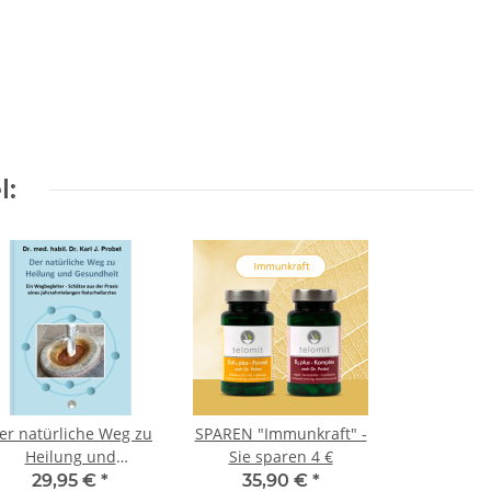
l:
er natürliche Weg zu
SPAREN "Immunkraft" -
Heilung und
Sie sparen 4 €
Gesundheit
29,95 €
*
35,90 €
*