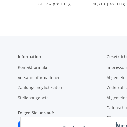
61,12 € pro 100 g
40,71 € pro 100 g
Information
Gesetzlich
Kontaktformular
Impressu
Versandinformationen
Allgemein
Zahlungsmöglichkeiten
Widerrufs
Stellenangebote
Allgemein
Datenschu
Folgen Sie uns auf:
Sitemap
Wie 