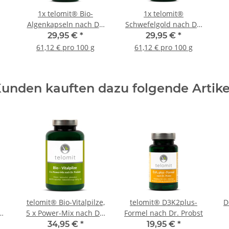
1x
telomit® Bio-
1x
telomit®
Algenkapseln nach Dr.
Schwefelgold nach Dr.
Probst
Probst
29,95 €
*
29,95 €
*
61,12 € pro 100 g
61,12 € pro 100 g
unden kauften dazu folgende Artike
telomit® Bio-Vitalpilze,
telomit® D3K2plus-
D
5 x Power-Mix nach Dr.
Formel nach Dr. Probst
Probst
34,95 €
*
19,95 €
*