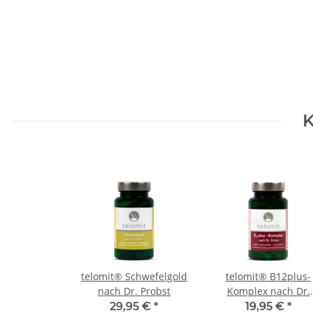
K
telomit® Schwefelgold
telomit® B12plus-
nach Dr. Probst
Komplex nach Dr.
Probst
29,95 €
*
19,95 €
*