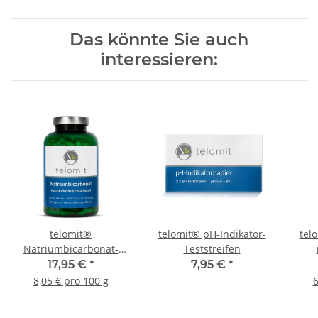
Das könnte Sie auch
interessieren:
telomit®
telomit® pH-Indikator-
tel
Natriumbicarbonat-
Teststreifen
Kapseln
17,95 €
*
7,95 €
*
8,05 € pro 100 g
6