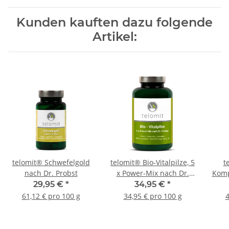
Kunden kauften dazu folgende
Artikel:
telomit® Schwefelgold
telomit® Bio-Vitalpilze, 5
t
nach Dr. Probst
x Power-Mix nach Dr.
Komp
Probst
29,95 €
*
34,95 €
*
61,12 € pro 100 g
34,95 € pro 100 g
4