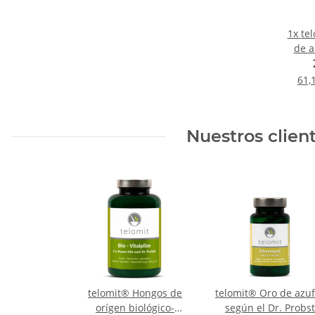
1x
te
de a
segú
61,
Nuestros clien
telomit® Hongos de
telomit® Oro de azuf
orígen biológico-
según el Dr. Probst