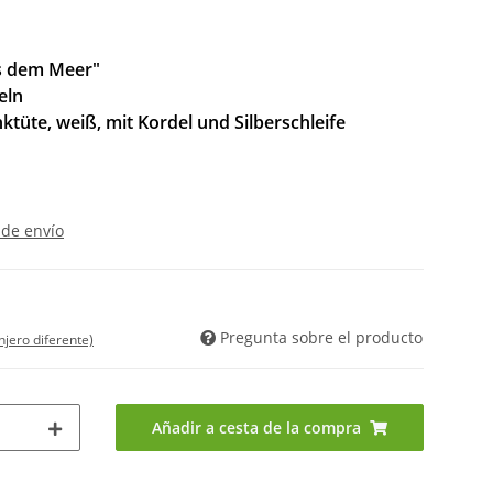
s dem Meer"
eln
üte, weiß, mit Kordel und Silberschleife
 de envío
Pregunta sobre el producto
njero diferente)
Añadir a cesta de la compra