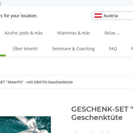
#
Austria
s for your location.
Azufre, yodo & más
Vitaminas & más
Relax ...
Über telomit
Seminare & Coaching
FAQ
T "MeerFit" - mit GRATIS-Geschenktüte
GESCHENK-SET "M
Geschenktüte