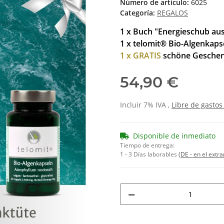
Número de artículo:
6025
Categoría:
REGALOS
1 x Buch "Energieschub au
1 x telomit® Bio-Algenkaps
1 x GRATIS
schöne Geschenkt
54,90 €
Incluir 7% IVA ,
Libre de gastos
Disponible de inmediato
Tiempo de entrega:
1 - 3 Días laborables
(DE - en el extra