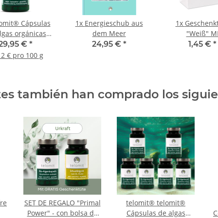
lomit® Cápsulas
1x
Energieschub aus
1x
Geschenk
lgas orgánicas
dem Meer
"Weiß" M
n el Dr. Probst
29,95 €
*
24,95 €
*
1,45 €
*
12 € pro 100 g
tes también han comprado los sigui
re
SET DE REGALO "Primal
telomit® telomit®
Power" - con bolsa de
Cápsulas de algas
C