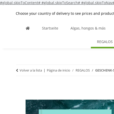
#global.skipToContent#
#global.skipToSearch#
#global.skipToNav
Choose your country of delivery to see prices and product
Startseite
Algas, hongos & más
REGALOS
Volver a la lista
Página de inicio
REGALOS
GESCHENK-SE