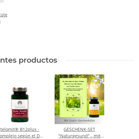
tüte
I
entes productos
telomit® B12plus -
GESCHENK-SET
omplejo según el Dr.
"Naturgesund" - mit