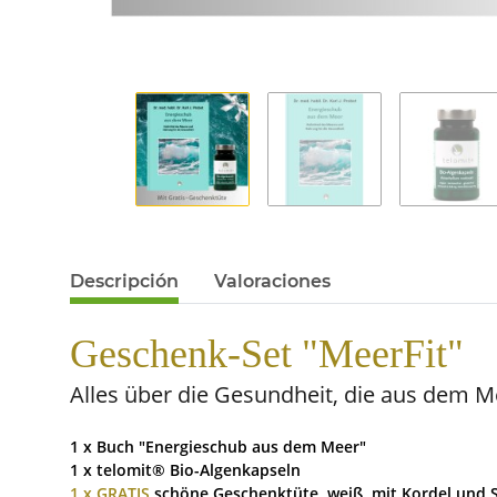
Descripción
Valoraciones
Geschenk-Set "MeerFit"
Alles über die Gesundheit, die aus dem
1 x Buch "Energieschub aus dem Meer"
1 x telomit® Bio-Algenkapseln
1 x GRATIS
schöne Geschenktüte, weiß, mit Kordel und Si