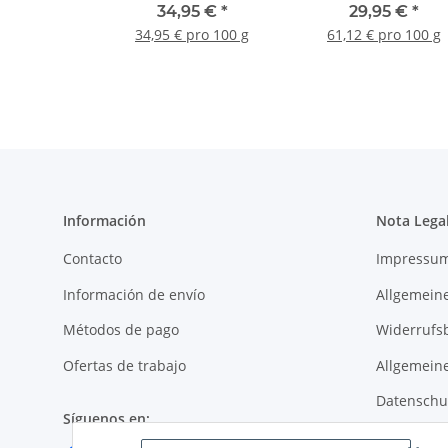
orgánico según el Dr.
34,95 €
*
29,95 €
*
Probst
34,95 € pro 100 g
61,12 € pro 100 g
Información
Nota Lega
Contacto
Impressu
Información de envío
Allgemein
Métodos de pago
Widerrufs
Ofertas de trabajo
Allgemein
Datenschu
Síguenos en:
Sitemap