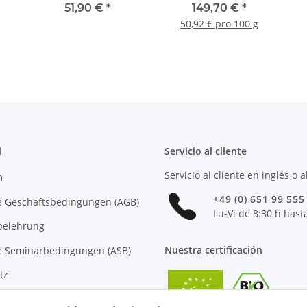
regalo GRATIS
orgánicas según el Dr.
51,90 €
*
149,70 €
*
Probst - 6 latas, usted
50,92 € pro 100 g
ahorra 30 €
l
Servicio al cliente
Servicio al cliente en inglés o 
m
+49 (0) 651 99 555
e Geschäftsbedingungen (AGB)
Lu-Vi de 8:30 h hast
belehrung
Nuestra certificación
e Seminarbedingungen (ASB)
tz