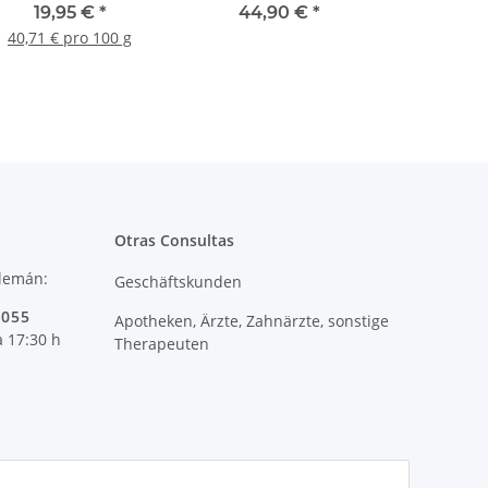
Probst
GRATIS-Geschenktüte
19,95 €
*
44,90 €
*
40,71 € pro 100 g
Otras Consultas
alemán:
Geschäftskunden
 055
Apotheken, Ärzte, Zahnärzte, sonstige
a 17:30 h
Therapeuten