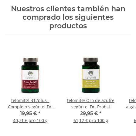
Nuestros clientes también han
comprado los siguientes
productos
telomit® B12plus -
telomit® Oro de azufre
tel
Complejo según el Dr.
según el Dr. Probst
alga
Probst
19,95 €
*
29,95 €
*
40,71 € pro 100 g
61,12 € pro 100 g
6