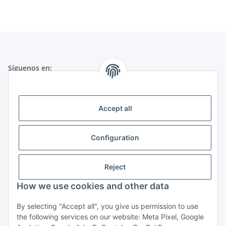
Síguenos en:
Nota Legal
Accept all
Servicio al cliente en inglés o alemán:
Configuration
+49 (0) 651 99 555 055
Lu-Vi de 8:30 h hasta 17:30 h
Reject
How we use cookies and other data
By selecting "Accept all", you give us permission to use
the following services on our website: Meta Pixel, Google
DE-ÖKO-001