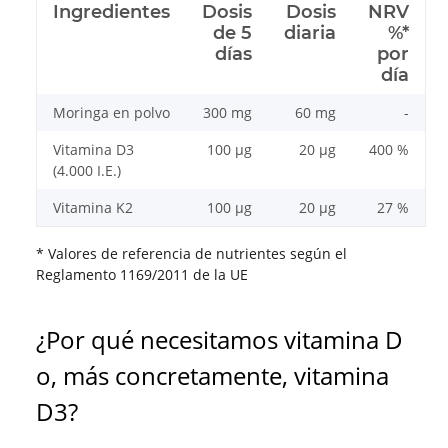
Ingredientes
Dosis
Dosis
NRV
de 5
diaria
%*
días
por
día
Moringa en polvo
300 mg
60 mg
-
Vitamina D3
100 µg
20 µg
400 %
(4.000 I.E.)
Vitamina K2
100 µg
20 µg
27 %
* Valores de referencia de nutrientes según el
Reglamento 1169/2011 de la UE
¿Por qué necesitamos vitamina D
o, más concretamente, vitamina
D3?