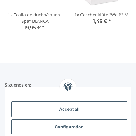
1x
Toalla de ducha/sauna
1x
Geschenktüte "Weiß" MI
"Spa" BLANCA
1,45 €
*
19,95 €
*
Síguenos en:
Nota Legal
Accept all
Servicio al cliente en inglés o alemán:
Configuration
+49 (0) 651 99 555 055