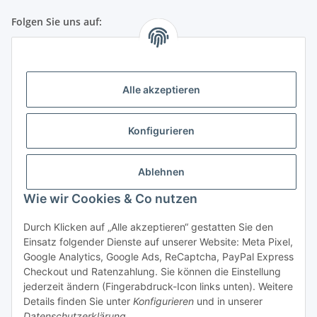
Folgen Sie uns auf:
Gesetzliche Informationen
Alle akzeptieren
Telefonische Beratung und Bestellung unter:
+49 (0) 651 99 555 055
Konfigurieren
(deut. Festnetznummer)
Mo-Fr von 8:30h bis 17:30h
Ablehnen
Wie wir Cookies & Co nutzen
Durch Klicken auf „Alle akzeptieren“ gestatten Sie den
DE-ÖKO-001
Einsatz folgender Dienste auf unserer Website: Meta Pixel,
Google Analytics, Google Ads, ReCaptcha, PayPal Express
Sonstige Anfragen
Checkout und Ratenzahlung. Sie können die Einstellung
jederzeit ändern (Fingerabdruck-Icon links unten). Weitere
Details finden Sie unter
Konfigurieren
und in unserer
Datenschutzerklärung
.